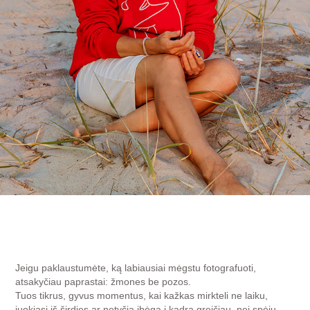
Jeigu paklaustumėte, ką labiausiai mėgstu fotografuoti,
atsakyčiau paprastai: žmones be pozos.
Tuos tikrus, gyvus momentus, kai kažkas mirkteli ne laiku,
juokiasi iš širdies ar netyčia įbėga į kadrą greičiau, nei spėju