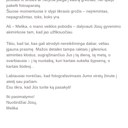
pakelti fotoaparatą.
Šiuose momentuose ir slypi tikrasis grožis – neįrėmintas,
nepagražintas, toks, koks yra.
Aš – Melika, o mano veiklos pobūdis – dalyvauti Jūsų gyvenimo
akimirkose tam, kad jas užfiksuočiau.
Tikiu, kad tai, kas gali atrodyti nereikšminga dabar, vėliau
įgauna prasmę. Mažos detalės tampa raktais į gilesnius
atminties klodus, sugrąžinančius Jus į tą dieną, tą metą, o
svarbiausia – į tą nuotaiką, kuri kartais sukelia šypseną, o
kartais liūdesį...
Labiausiai norėčiau, kad fotografavimasis Jums virstų žinute į
ateitį sau pačiam.
Esu tikra, kad Jūs turite ką pasakyti!
Iki pasimatymo!
Nuoširdžiai Jūsų,
Melika